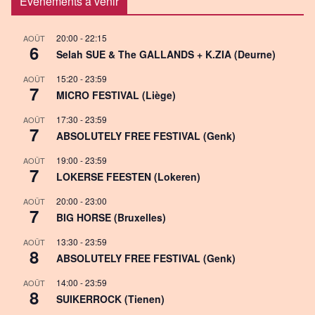
Événements à venir
20:00
-
22:15
AOÛT
6
Selah SUE & The GALLANDS + K.ZIA (Deurne)
15:20
-
23:59
AOÛT
7
MICRO FESTIVAL (Liège)
17:30
-
23:59
AOÛT
7
ABSOLUTELY FREE FESTIVAL (Genk)
19:00
-
23:59
AOÛT
7
LOKERSE FEESTEN (Lokeren)
20:00
-
23:00
AOÛT
7
BIG HORSE (Bruxelles)
13:30
-
23:59
AOÛT
8
ABSOLUTELY FREE FESTIVAL (Genk)
14:00
-
23:59
AOÛT
8
SUIKERROCK (Tienen)